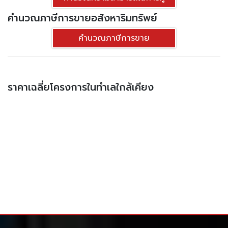
ตร.ม. - คอนโดมี นวนคร
คำนวณภาษีการขายอสังหาริมทรัพย์
คำนวณภาษีการขาย
ราคาเฉลี่ยโครงการในทำเลใกล้เคียง
ประเภท
คอนโด
พื้นที่ใช้สอย
35.25 ตร.ม.
ราคาต่อตร.ม
63,351 บาท
1
1
2,233,140.-฿
ดูทรัพย์