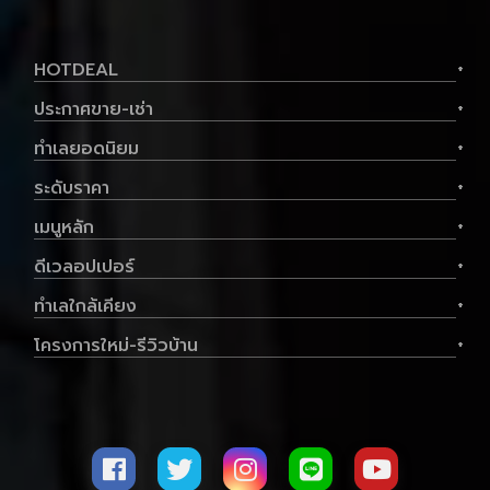
ขาย คอนโดมิเนียม คอนโดมี นวนคร ขนาด 35.25
ตร.ม. - คอนโดมี นวนคร
HOTDEAL
+
ประกาศขาย-เช่า
+
ทำเลยอดนิยม
+
ระดับราคา
+
เมนูหลัก
+
ดีเวลอปเปอร์
+
ทำเลใกล้เคียง
+
ประเภท
คอนโด
พื้นที่ใช้สอย
35.25 ตร.ม.
โครงการใหม่-รีวิวบ้าน
+
ราคาต่อตร.ม
63,351 บาท
1
1
2,233,140.-฿
ดูทรัพย์