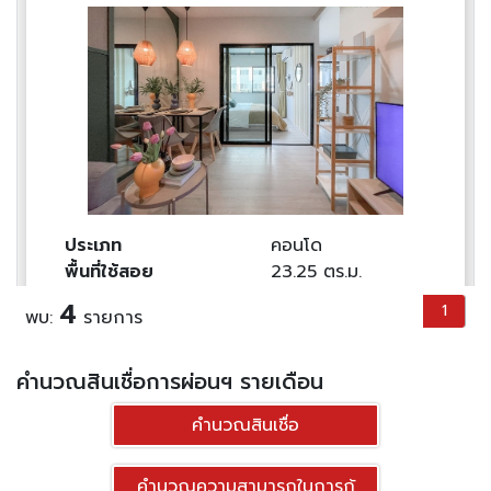
ประเภท
คอนโด
พื้นที่ใช้สอย
23.25 ตร.ม.
ราคาต่อตร.ม
64,295 บาท
4
1
พบ:
รายการ
1
1
1,494,870.-฿
คำนวณสินเชื่อการผ่อนฯ รายเดือน
ดูทรัพย์
คำนวณสินเชื่อ
ขาย คอนโดมิเนียม คอนโดมี นวนคร ขนาด 35.25
คำนวณความสามารถในการกู้