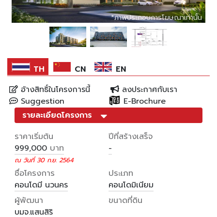
*ภาพประกอบการโฆษณาเท่านั้น
*ภาพประกอบการโฆษณาเท่านั้น
*ภาพประกอบการโฆษณาเท่านั้น
TH
CN
EN
อ้างสิทธิ์ในโครงการนี้
ลงประกาศกับเรา
Suggestion
E-Brochure
รายละเอียดโครงการ
ราคาเริ่มต้น
ปีที่สร้างเสร็จ
บาท
999,000
-
ณ วันที่ 30 ก.ย. 2564
ชื่อโครงการ
ประเภท
คอนโดมี นวนคร
คอนโดมิเนียม
ผู้พัฒนา
ขนาดที่ดิน
บมจ.แสนสิริ