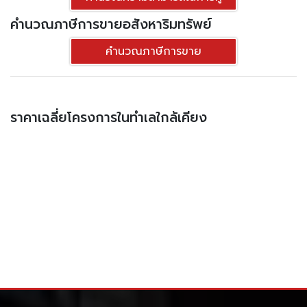
ตร.ม. - คอนโดมี นวนคร
คำนวณภาษีการขายอสังหาริมทรัพย์
คำนวณภาษีการขาย
ราคาเฉลี่ยโครงการในทำเลใกล้เคียง
ประเภท
คอนโด
พื้นที่ใช้สอย
35.25 ตร.ม.
ราคาต่อตร.ม
63,351 บาท
1
1
2,233,140.-฿
ดูทรัพย์