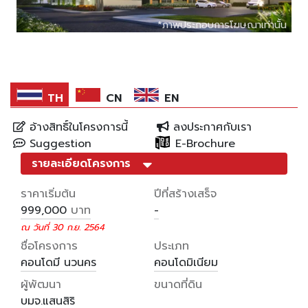
*ภาพประกอบการโฆษณาเท่านั้น
*ภาพประกอบการโฆษณาเท่านั้น
*ภาพประกอบการโฆษณาเท่านั้น
TH
CN
EN
อ้างสิทธิ์ในโครงการนี้
ลงประกาศกับเรา
Suggestion
E-Brochure
รายละเอียดโครงการ
ราคาเริ่มต้น
ปีที่สร้างเสร็จ
บาท
999,000
-
ณ วันที่ 30 ก.ย. 2564
ชื่อโครงการ
ประเภท
คอนโดมี นวนคร
คอนโดมิเนียม
ผู้พัฒนา
ขนาดที่ดิน
บมจ.แสนสิริ