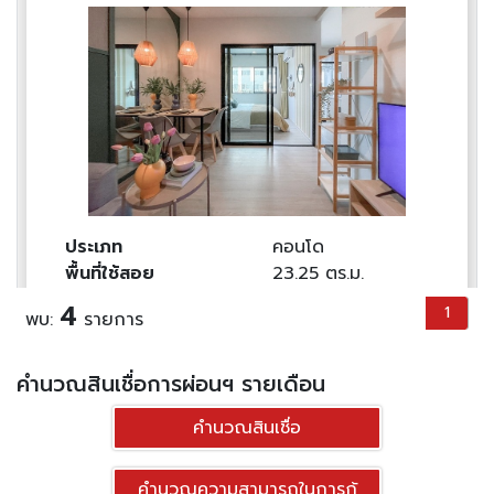
ประเภท
คอนโด
พื้นที่ใช้สอย
23.25 ตร.ม.
ราคาต่อตร.ม
64,295 บาท
4
1
พบ:
รายการ
1
1
1,494,870.-฿
คำนวณสินเชื่อการผ่อนฯ รายเดือน
ดูทรัพย์
คำนวณสินเชื่อ
ขาย คอนโดมิเนียม คอนโดมี นวนคร ขนาด 35.25
คำนวณความสามารถในการกู้