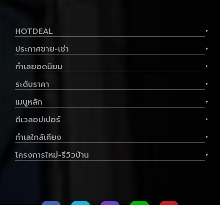
ขาย คอนโดมิเนียม คอนโดมี นวนคร ขนาด 35.25
ตร.ม. - คอนโดมี นวนคร
HOTDEAL
+
ประกาศขาย-เช่า
+
ทำเลยอดนิยม
+
ระดับราคา
+
เมนูหลัก
+
ดีเวลอปเปอร์
+
ทำเลใกล้เคียง
+
ประเภท
คอนโด
พื้นที่ใช้สอย
35.25 ตร.ม.
โครงการใหม่-รีวิวบ้าน
+
ราคาต่อตร.ม
63,351 บาท
1
1
2,233,140.-฿
ดูทรัพย์