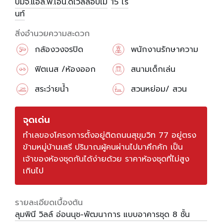
บมจ.แอล.พี.เอ็น.ดีเวลลอปเม
15 ไร่
นท์
สิ่งอำนวยความสะดวก
กล้องวงจรปิด
พนักงานรักษาความ
ปลอดภัย
ฟิตเนส /ห้องออก
สนามเด็กเล่น
กำลังกาย
สระว่ายน้ำ
สวนหย่อม/ สวน
สาธารณะ
จุดเด่น
ทำเลของโครงการตั้งอยู่ติดถนนสุขุมวิท 77 อยู่ตรง
ข้ามหมู่บ้านเสรี ปริมาณผู้คนผ่านไปมาคึกคัก เป็น
เจ้าของห้องชุดกันได้ง่ายด้วย ราคาห้องชุดที่ไม่สูง
เกินไป
รายละเอียดเบื้องต้น
ลุมพินี วิลล์ อ่อนนุช-พัฒนาการ แบบอาคารชุด 8 ชั้น