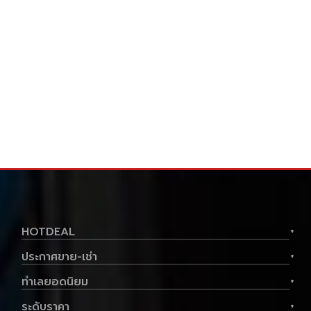
ประเภท
คอนโด
พื้นที่ใช้สอย
45.08 ตร.ม.
ราคาต่อตร.ม
55,002 บาท
1
1
2,610,000 .-
฿
ลด ฿
130,500
มือสอง
HOTDEAL
+
2,479,500.-฿
ประกาศขาย-เช่า
+
ดูทรัพย์
ทำเลยอดนิยม
+
ระดับราคา
+