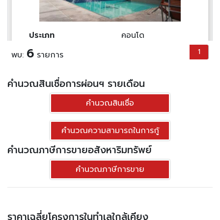
ประเภท
คอนโด
พื้นที่ใช้สอย
-
6
1
พบ:
รายการ
ราคาต่อตร.ม
-
1
1
คำนวณสินเชื่อการผ่อนฯ รายเดือน
คำนวณสินเชื่อ
มือสอง
1,420,000.-฿
คำนวณความสามารถในการกู้
ดูทรัพย์
คำนวณภาษีการขายอสังหาริมทรัพย์
คำนวณภาษีการขาย
ขาย คอนโดมิเนียม ลุมพินี วิลล์ อ่อนนุช-
พัฒนาการ อาคาร D2 - ลุมพินี วิลล์ อ่อนนุช-
พัฒนาการ
ราคาเฉลี่ยโครงการในทำเลใกล้เคียง