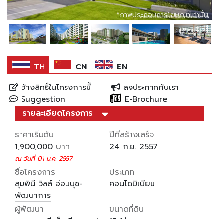
*ภาพประกอบการโฆษณาเท่านั้น
*ภาพประกอบการโฆษณาเท่านั้น
*ภาพประกอบการโฆษณาเท่านั้น
TH
CN
EN
อ้างสิทธิ์ในโครงการนี้
ลงประกาศกับเรา
Suggestion
E-Brochure
รายละเอียดโครงการ
ราคาเริ่มต้น
ปีที่สร้างเสร็จ
บาท
1,900,000
24 ก.ย. 2557
ณ วันที่ 01 ม.ค. 2557
ชื่อโครงการ
ประเภท
ลุมพินี วิลล์ อ่อนนุช-
คอนโดมิเนียม
พัฒนาการ
ผู้พัฒนา
ขนาดที่ดิน