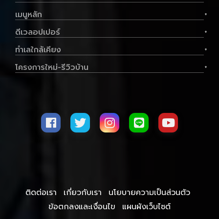
ขาย คอนโดมิเนียม ลุมพินี วิลล์ อ่อนนุช-
เมนูหลัก
+
พัฒนาการ อาคาร A ขนาด 22.54 ตร.ม. - ลุมพิ
นี วิลล์ อ่อนนุช-พัฒนาการ
ดีเวลอปเปอร์
+
ทำเลใกล้เคียง
+
โครงการใหม่-รีวิวบ้าน
+
ประเภท
คอนโด
พื้นที่ใช้สอย
22.54 ตร.ม.
ราคาต่อตร.ม
55,213 บาท
1
1
1,310,000 .-
฿
ติดต่อเรา
เกี่ยวกับเรา
นโยบายความเป็นส่วนตัว
ลด ฿
65,500
ข้อตกลงและเงื่อนไข
แผนผังเว็บไซต์
มือสอง